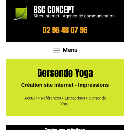
BSC CONCEPT
Sites internet | Agence de communication
02 96 48 07 96
Menu
Gersende Yoga
Création site internet - Impressions
Accueil
>
Références
>
Entreprises
>
Gersende
Yoga