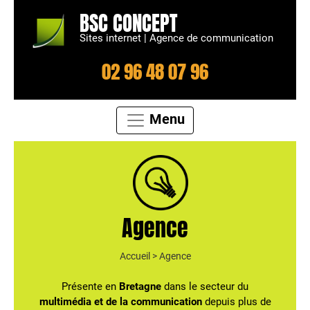
BSC CONCEPT
Sites internet | Agence de communication
02 96 48 07 96
Menu
Agence
Accueil
>
Agence
Présente en
Bretagne
dans le secteur du
multimédia et de la communication
depuis plus de